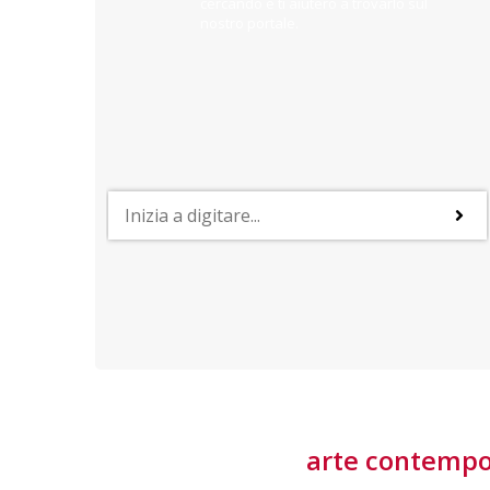
cercando e ti aiuterò a trovarlo sul
nostro portale.
PROFESSIONI
lla
Lavorare nella Space Economy
Numerose applicazioni e una filiera a forte traino
laziale rendono il settore estremamente
interessante
tore
arte contemp