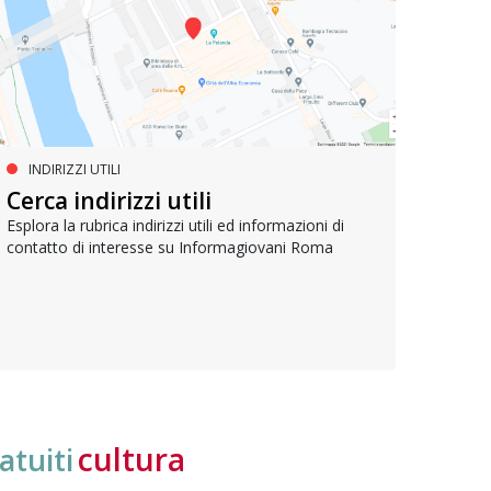
INDIRIZZI UTILI
SERVIZI SOCIALI E AI CITTADINI
PR
Inclusione e opportunità per
Cerca indirizzi utili
Le p
giovani con disabilità
com
Esplora la rubrica indirizzi utili ed informazioni di
contatto di interesse su Informagiovani Roma
Una bussola per orientarsi tra diritti consolidati e
Tutti 
nuove frontiere dell’inclusione, uno strumento
lavoro
pratico per conoscere le normative e cogliere
profes
opportunità di partecipazione attiva
cultura
atuiti