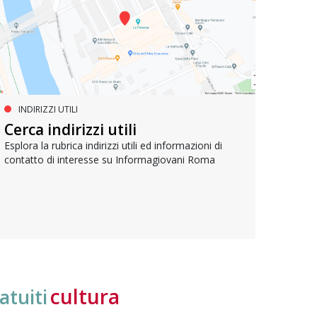
INDIRIZZI UTILI
SERVIZI SOCIALI E AI CITTADINI
PR
Inclusione e opportunità per
Cerca indirizzi utili
Le p
giovani con disabilità
com
Esplora la rubrica indirizzi utili ed informazioni di
contatto di interesse su Informagiovani Roma
Una bussola per orientarsi tra diritti consolidati e
Tutti 
nuove frontiere dell’inclusione, uno strumento
lavoro
pratico per conoscere le normative e cogliere
profes
opportunità di partecipazione attiva
cultura
atuiti