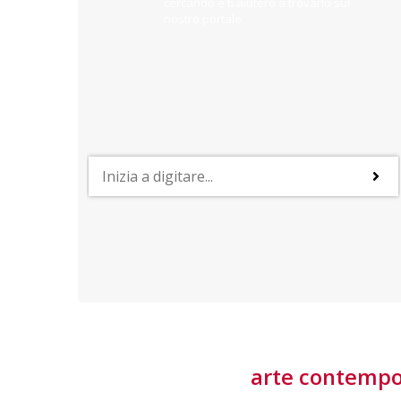
cercando e ti aiuterò a trovarlo sul
nostro portale.
PROFESSIONI
lla
Lavorare nella Space Economy
Numerose applicazioni e una filiera a forte traino
laziale rendono il settore estremamente
interessante
tore
arte contemp