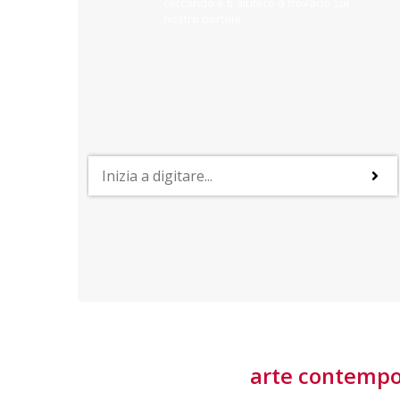
cercando e ti aiuterò a trovarlo sul
nostro portale.
PROFESSIONI
lla
Lavorare nella Space Economy
Numerose applicazioni e una filiera a forte traino
laziale rendono il settore estremamente
interessante
tore
arte contemp