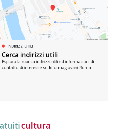
INDIRIZZI UTILI
SERVIZI SOCIALI E AI CITTADINI
PR
Inclusione e opportunità per
Cerca indirizzi utili
Le p
giovani con disabilità
com
Esplora la rubrica indirizzi utili ed informazioni di
contatto di interesse su Informagiovani Roma
Una bussola per orientarsi tra diritti consolidati e
Tutti 
nuove frontiere dell’inclusione, uno strumento
lavoro
pratico per conoscere le normative e cogliere
profes
opportunità di partecipazione attiva
cultura
atuiti