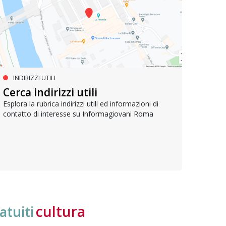
INDIRIZZI UTILI
SERVIZI SOCIALI E AI CITTADINI
PR
Inclusione e opportunità per
Cerca indirizzi utili
Le p
giovani con disabilità
com
Esplora la rubrica indirizzi utili ed informazioni di
contatto di interesse su Informagiovani Roma
Una bussola per orientarsi tra diritti consolidati e
Tutti 
nuove frontiere dell’inclusione, uno strumento
lavoro
pratico per conoscere le normative e cogliere
profes
opportunità di partecipazione attiva
cultura
atuiti