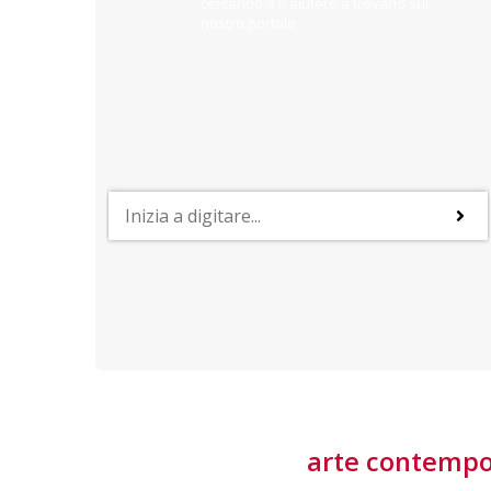
cercando e ti aiuterò a trovarlo sul
nostro portale.
PROFESSIONI
lla
Lavorare nella Space Economy
Numerose applicazioni e una filiera a forte traino
laziale rendono il settore estremamente
interessante
tore
arte contemp