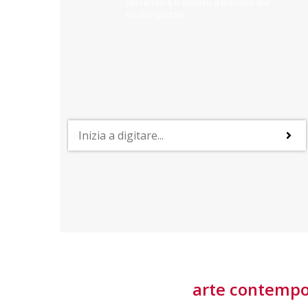
cercando e ti aiuterò a trovarlo sul
nostro portale.
PROFESSIONI
lla
Lavorare nella Space Economy
Numerose applicazioni e una filiera a forte traino
laziale rendono il settore estremamente
interessante
tore
arte contemp