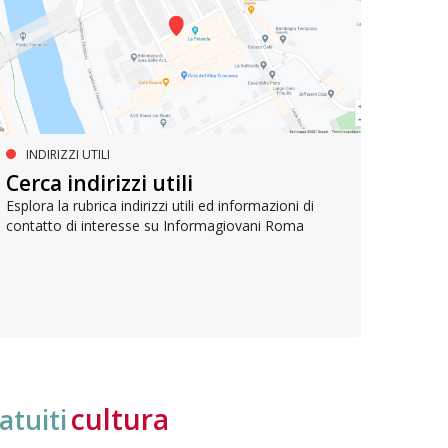
INDIRIZZI UTILI
SERVIZI SOCIALI E AI CITTADINI
PR
Inclusione e opportunità per
Cerca indirizzi utili
Le p
giovani con disabilità
com
Esplora la rubrica indirizzi utili ed informazioni di
contatto di interesse su Informagiovani Roma
Una bussola per orientarsi tra diritti consolidati e
Tutti 
nuove frontiere dell’inclusione, uno strumento
lavoro
pratico per conoscere le normative e cogliere
profes
opportunità di partecipazione attiva
cultura
atuiti