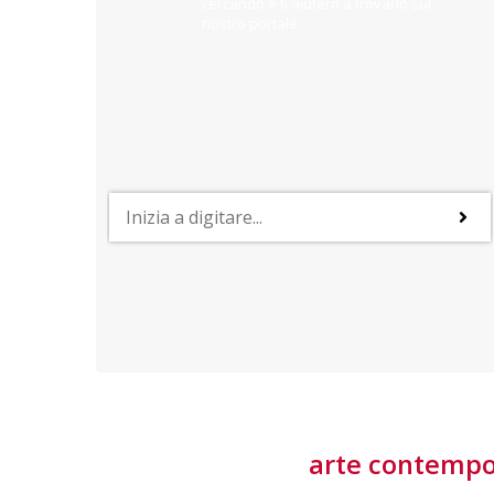
cercando e ti aiuterò a trovarlo sul
nostro portale.
PROFESSIONI
lla
Lavorare nella Space Economy
Numerose applicazioni e una filiera a forte traino
laziale rendono il settore estremamente
interessante
tore
arte contemp