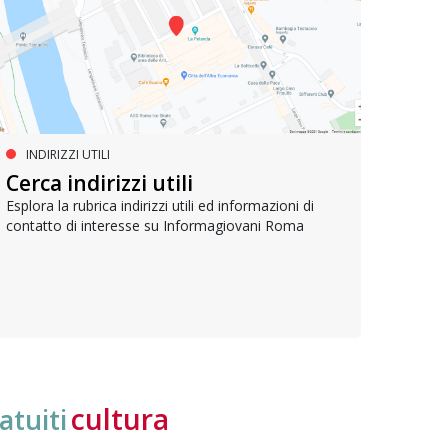
INDIRIZZI UTILI
SERVIZI SOCIALI E AI CITTADINI
PR
Inclusione e opportunità per
Cerca indirizzi utili
Le p
giovani con disabilità
com
Esplora la rubrica indirizzi utili ed informazioni di
contatto di interesse su Informagiovani Roma
Una bussola per orientarsi tra diritti consolidati e
Tutti 
nuove frontiere dell’inclusione, uno strumento
lavoro
pratico per conoscere le normative e cogliere
profes
opportunità di partecipazione attiva
cultura
atuiti