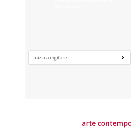
cercando e ti aiuterò a trovarlo sul
nostro portale.
PROFESSIONI
lla
Lavorare nella Space Economy
Numerose applicazioni e una filiera a forte traino
laziale rendono il settore estremamente
interessante
tore
arte contemp