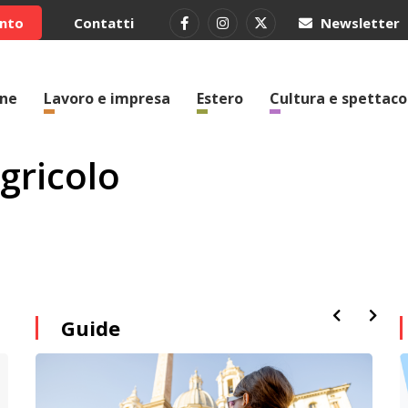
ento
Contatti
Newsletter
one
Lavoro e impresa
Estero
Cultura e spettaco
agricolo
Guide