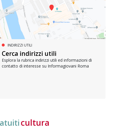
INDIRIZZI UTILI
SERVIZI SOCIALI E AI CITTADINI
PR
Inclusione e opportunità per
Cerca indirizzi utili
Le p
giovani con disabilità
com
Esplora la rubrica indirizzi utili ed informazioni di
contatto di interesse su Informagiovani Roma
Una bussola per orientarsi tra diritti consolidati e
Tutti 
nuove frontiere dell’inclusione, uno strumento
lavoro
pratico per conoscere le normative e cogliere
profes
opportunità di partecipazione attiva
cultura
atuiti