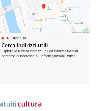
INDIRIZZI UTILI
SERVIZI SOCIALI E AI CITTADINI
PR
Inclusione e opportunità per
Cerca indirizzi utili
Le p
giovani con disabilità
com
Esplora la rubrica indirizzi utili ed informazioni di
contatto di interesse su Informagiovani Roma
Una bussola per orientarsi tra diritti consolidati e
Tutti 
nuove frontiere dell’inclusione, uno strumento
lavoro
pratico per conoscere le normative e cogliere
profes
opportunità di partecipazione attiva
cultura
atuiti