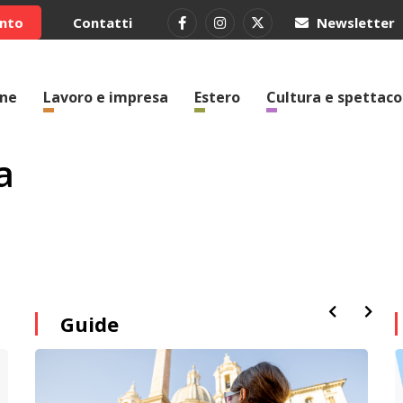
ento
Contatti
Newsletter
one
Lavoro e impresa
Estero
Cultura e spettaco
a
Guide