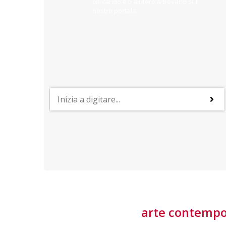
cercando e ti aiuterò a trovarlo sul
nostro portale.
PROFESSIONI
lla
Lavorare nella Space Economy
Numerose applicazioni e una filiera a forte traino
laziale rendono il settore estremamente
interessante
tore
arte contemp