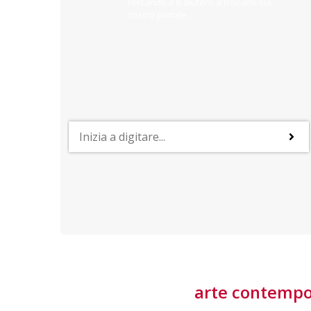
cercando e ti aiuterò a trovarlo sul
nostro portale.
PROFESSIONI
lla
Lavorare nella Space Economy
Numerose applicazioni e una filiera a forte traino
laziale rendono il settore estremamente
interessante
tore
arte contemp