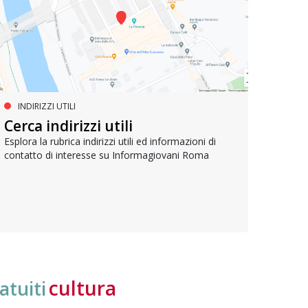
INDIRIZZI UTILI
SERVIZI SOCIALI E AI CITTADINI
PR
Inclusione e opportunità per
Cerca indirizzi utili
Le p
giovani con disabilità
com
Esplora la rubrica indirizzi utili ed informazioni di
contatto di interesse su Informagiovani Roma
Una bussola per orientarsi tra diritti consolidati e
Tutti 
nuove frontiere dell’inclusione, uno strumento
lavoro
pratico per conoscere le normative e cogliere
profes
opportunità di partecipazione attiva
cultura
atuiti