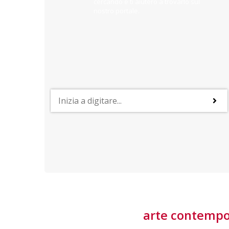
cercando e ti aiuterò a trovarlo sul
nostro portale.
PROFESSIONI
lla
Lavorare nella Space Economy
Numerose applicazioni e una filiera a forte traino
laziale rendono il settore estremamente
interessante
tore
arte contemp