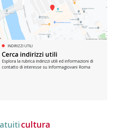
INDIRIZZI UTILI
SERVIZI SOCIALI E AI CITTADINI
PR
Inclusione e opportunità per
Cerca indirizzi utili
Le p
giovani con disabilità
com
Esplora la rubrica indirizzi utili ed informazioni di
contatto di interesse su Informagiovani Roma
Una bussola per orientarsi tra diritti consolidati e
Tutti 
nuove frontiere dell’inclusione, uno strumento
lavoro
pratico per conoscere le normative e cogliere
profes
opportunità di partecipazione attiva
cultura
atuiti