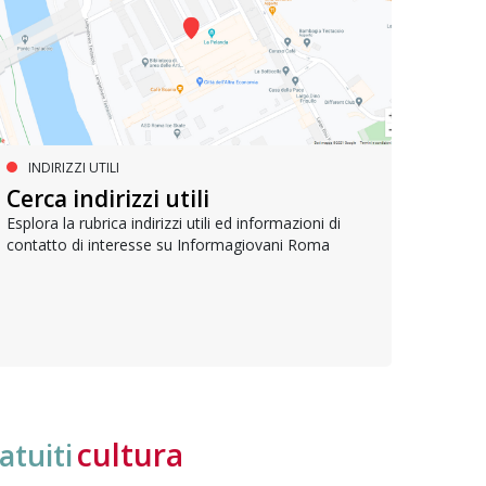
INDIRIZZI UTILI
SERVIZI SOCIALI E AI CITTADINI
PR
Inclusione e opportunità per
Cerca indirizzi utili
Le p
giovani con disabilità
com
Esplora la rubrica indirizzi utili ed informazioni di
contatto di interesse su Informagiovani Roma
Una bussola per orientarsi tra diritti consolidati e
Tutti 
nuove frontiere dell’inclusione, uno strumento
lavoro
pratico per conoscere le normative e cogliere
profes
opportunità di partecipazione attiva
cultura
atuiti