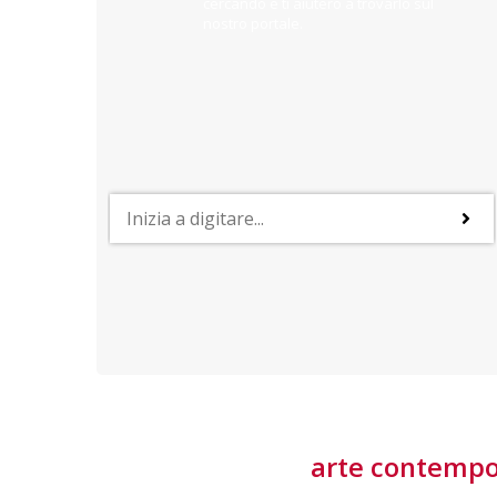
cercando e ti aiuterò a trovarlo sul
nostro portale.
PROFESSIONI
lla
Lavorare nella Space Economy
Numerose applicazioni e una filiera a forte traino
laziale rendono il settore estremamente
interessante
tore
arte contemp