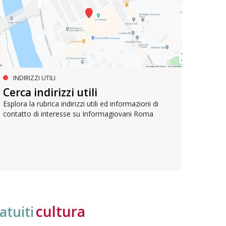
INDIRIZZI UTILI
SERVIZI SOCIALI E AI CITTADINI
PR
Inclusione e opportunità per
Cerca indirizzi utili
Le p
giovani con disabilità
com
Esplora la rubrica indirizzi utili ed informazioni di
contatto di interesse su Informagiovani Roma
Una bussola per orientarsi tra diritti consolidati e
Tutti 
nuove frontiere dell’inclusione, uno strumento
lavoro
pratico per conoscere le normative e cogliere
profes
opportunità di partecipazione attiva
cultura
atuiti