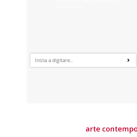
cercando e ti aiuterò a trovarlo sul
nostro portale.
PROFESSIONI
lla
Lavorare nella Space Economy
Numerose applicazioni e una filiera a forte traino
laziale rendono il settore estremamente
interessante
tore
arte contemp