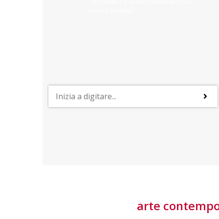
cercando e ti aiuterò a trovarlo sul
nostro portale.
PROFESSIONI
lla
Lavorare nella Space Economy
Numerose applicazioni e una filiera a forte traino
laziale rendono il settore estremamente
interessante
tore
arte contemp