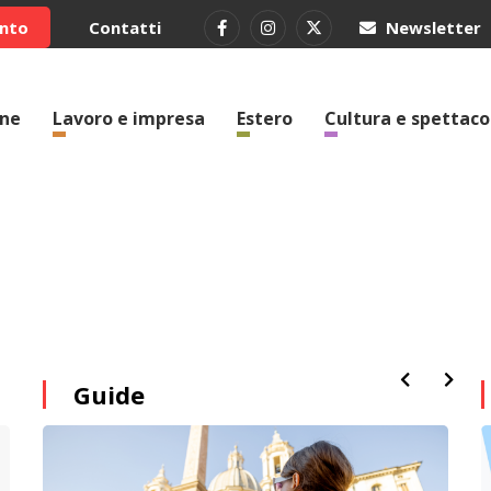
ento
Contatti
Newsletter
one
Lavoro e impresa
Estero
Cultura e spettaco
a
Guide