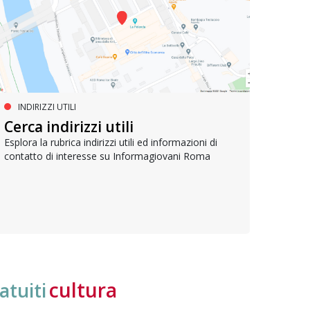
INDIRIZZI UTILI
SERVIZI SOCIALI E AI CITTADINI
PR
Inclusione e opportunità per
Cerca indirizzi utili
Le p
giovani con disabilità
com
Esplora la rubrica indirizzi utili ed informazioni di
contatto di interesse su Informagiovani Roma
Una bussola per orientarsi tra diritti consolidati e
Tutti 
nuove frontiere dell’inclusione, uno strumento
lavoro
pratico per conoscere le normative e cogliere
profes
opportunità di partecipazione attiva
cultura
atuiti