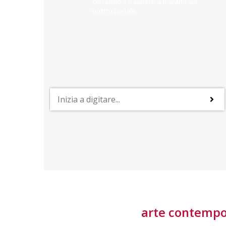
cercando e ti aiuterò a trovarlo sul
nostro portale.
PROFESSIONI
lla
Lavorare nella Space Economy
Numerose applicazioni e una filiera a forte traino
laziale rendono il settore estremamente
interessante
tore
arte contemp