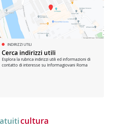
INDIRIZZI UTILI
SERVIZI SOCIALI E AI CITTADINI
PR
Inclusione e opportunità per
Cerca indirizzi utili
Le p
giovani con disabilità
com
Esplora la rubrica indirizzi utili ed informazioni di
contatto di interesse su Informagiovani Roma
Una bussola per orientarsi tra diritti consolidati e
Tutti 
nuove frontiere dell’inclusione, uno strumento
lavoro
pratico per conoscere le normative e cogliere
profes
opportunità di partecipazione attiva
cultura
atuiti