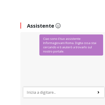
Assistente
Ciao sono il tuo assistente
Informagiovani Roma. Digita cosa stai
cercando e ti aiuterò a trovarlo sul
nostro portale.
AGEVOLAZIONI E SCONTI
IoStudio. La Carta dello Studente
Dal Ministero dell’Istruzione Università e Ricerca
agevolazioni ad hoc per gli studenti della scuola