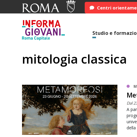
Centri orientam
Studio e formazi
mitologia classica
M
Met
Dal 2
A par
proge
unive
dell