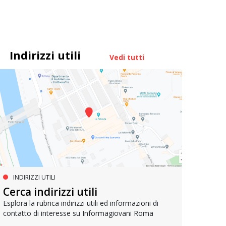
Indirizzi utili
Vedi tutti
INDIRIZZI UTILI
MUOVERSI A ROMA
AG
Cerca indirizzi utili
Metrebus annuale a 50 euro per
Bell
gli under 19
Esplora la rubrica indirizzi utili ed informazioni di
contatto di interesse su Informagiovani Roma
Un res
che si