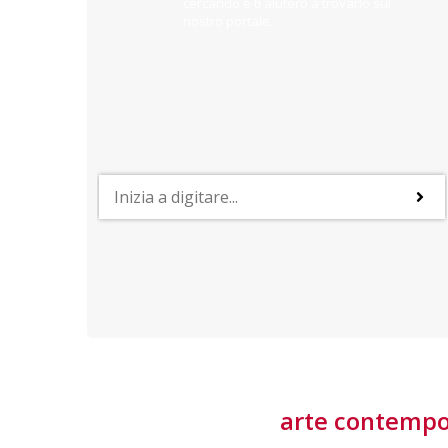
cercando e ti aiuterò a trovarlo sul
nostro portale.
PROFESSIONI
lla
Lavorare nella Space Economy
Numerose applicazioni e una filiera a forte traino
laziale rendono il settore estremamente
interessante
tore
arte contemp