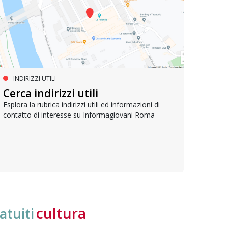
INDIRIZZI UTILI
SERVIZI SOCIALI E AI CITTADINI
PR
Inclusione e opportunità per
Cerca indirizzi utili
Le p
giovani con disabilità
com
Esplora la rubrica indirizzi utili ed informazioni di
contatto di interesse su Informagiovani Roma
Una bussola per orientarsi tra diritti consolidati e
Tutti 
nuove frontiere dell’inclusione, uno strumento
lavoro
pratico per conoscere le normative e cogliere
profes
opportunità di partecipazione attiva
cultura
atuiti