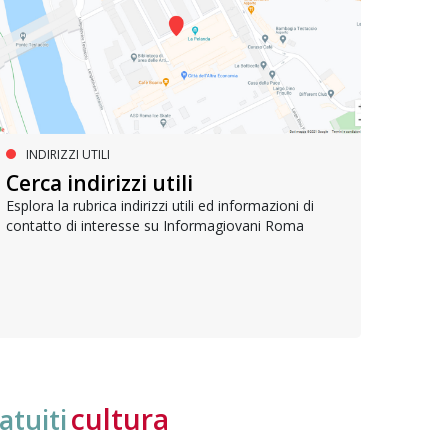
INDIRIZZI UTILI
SERVIZI SOCIALI E AI CITTADINI
PR
Inclusione e opportunità per
Cerca indirizzi utili
Le p
giovani con disabilità
com
Esplora la rubrica indirizzi utili ed informazioni di
contatto di interesse su Informagiovani Roma
Una bussola per orientarsi tra diritti consolidati e
Tutti 
nuove frontiere dell’inclusione, uno strumento
lavoro
pratico per conoscere le normative e cogliere
profes
opportunità di partecipazione attiva
cultura
atuiti