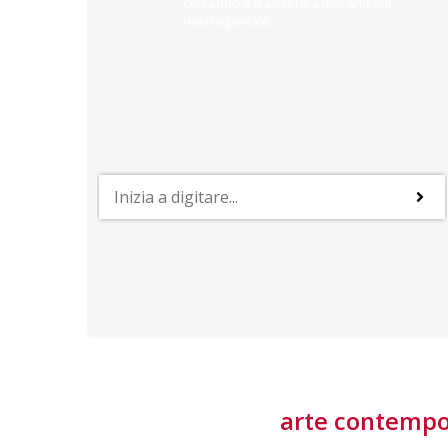
cercando e ti aiuterò a trovarlo sul
nostro portale.
PROFESSIONI
lla
Lavorare nella Space Economy
Numerose applicazioni e una filiera a forte traino
laziale rendono il settore estremamente
interessante
tore
arte contemp