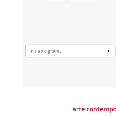
cercando e ti aiuterò a trovarlo sul
nostro portale.
PROFESSIONI
lla
Lavorare nella Space Economy
Numerose applicazioni e una filiera a forte traino
laziale rendono il settore estremamente
interessante
tore
arte contemp