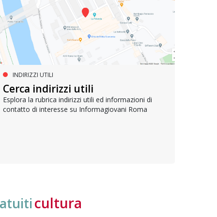
INDIRIZZI UTILI
SERVIZI SOCIALI E AI CITTADINI
PR
Inclusione e opportunità per
Cerca indirizzi utili
Le p
giovani con disabilità
com
Esplora la rubrica indirizzi utili ed informazioni di
contatto di interesse su Informagiovani Roma
Una bussola per orientarsi tra diritti consolidati e
Tutti 
nuove frontiere dell’inclusione, uno strumento
lavoro
pratico per conoscere le normative e cogliere
profes
opportunità di partecipazione attiva
cultura
atuiti