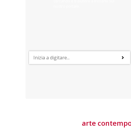
cercando e ti aiuterò a trovarlo sul
nostro portale.
PROFESSIONI
lla
Lavorare nella Space Economy
Numerose applicazioni e una filiera a forte traino
laziale rendono il settore estremamente
interessante
tore
arte contemp