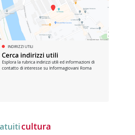
INDIRIZZI UTILI
SERVIZI SOCIALI E AI CITTADINI
PR
Inclusione e opportunità per
Cerca indirizzi utili
Le p
giovani con disabilità
com
Esplora la rubrica indirizzi utili ed informazioni di
contatto di interesse su Informagiovani Roma
Una bussola per orientarsi tra diritti consolidati e
Tutti 
nuove frontiere dell’inclusione, uno strumento
lavoro
pratico per conoscere le normative e cogliere
profes
opportunità di partecipazione attiva
cultura
atuiti