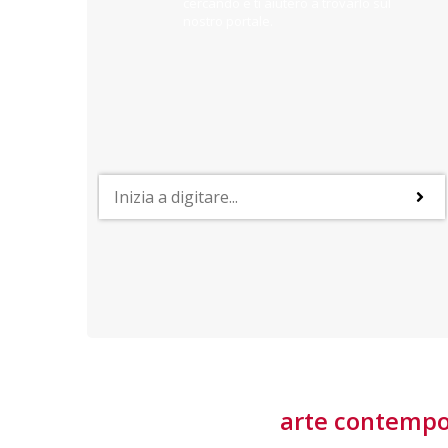
cercando e ti aiuterò a trovarlo sul
nostro portale.
PROFESSIONI
lla
Lavorare nella Space Economy
Numerose applicazioni e una filiera a forte traino
laziale rendono il settore estremamente
interessante
tore
arte contemp