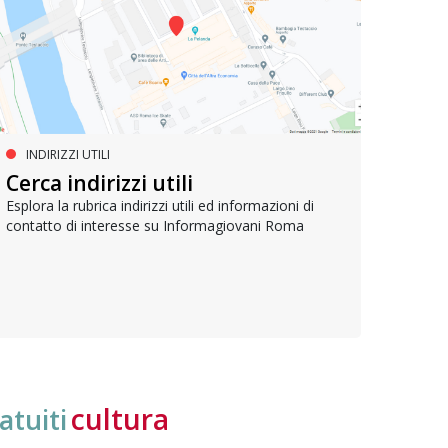
INDIRIZZI UTILI
SERVIZI SOCIALI E AI CITTADINI
PR
Inclusione e opportunità per
Cerca indirizzi utili
Le p
giovani con disabilità
com
Esplora la rubrica indirizzi utili ed informazioni di
contatto di interesse su Informagiovani Roma
Una bussola per orientarsi tra diritti consolidati e
Tutti 
nuove frontiere dell’inclusione, uno strumento
lavoro
pratico per conoscere le normative e cogliere
profes
opportunità di partecipazione attiva
cultura
atuiti