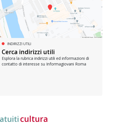
INDIRIZZI UTILI
SERVIZI SOCIALI E AI CITTADINI
PR
Inclusione e opportunità per
Cerca indirizzi utili
Le p
giovani con disabilità
com
Esplora la rubrica indirizzi utili ed informazioni di
contatto di interesse su Informagiovani Roma
Una bussola per orientarsi tra diritti consolidati e
Tutti 
nuove frontiere dell’inclusione, uno strumento
lavoro
pratico per conoscere le normative e cogliere
profes
opportunità di partecipazione attiva
cultura
atuiti