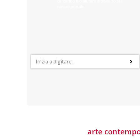
cercando e ti aiuterò a trovarlo sul
nostro portale.
PROFESSIONI
lla
Lavorare nella Space Economy
Numerose applicazioni e una filiera a forte traino
laziale rendono il settore estremamente
interessante
tore
arte contemp