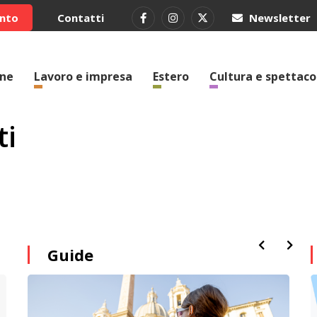
ento
Contatti
Newsletter
one
Lavoro e impresa
Estero
Cultura e spettaco
ti
Guide