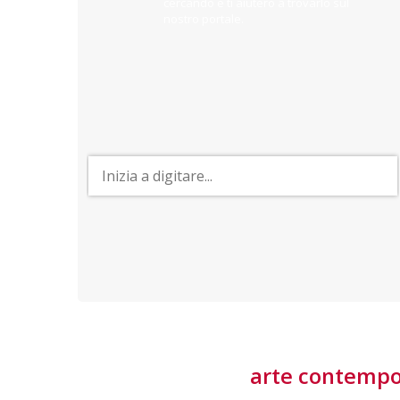
cercando e ti aiuterò a trovarlo sul
nostro portale.
PROFESSIONI
y
Lavorare nei Beni Culturali
ino
Possibilità di inserimento occupazionale in molteplici
ruoli e il vantaggio di un lavoro immerso
nell'inestimabile patrimonio culturale del Paese
arte contemp