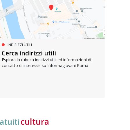
INDIRIZZI UTILI
PROFESSIONI
PR
Le professioni della
Cerca indirizzi utili
Le p
comunicazione
Esplora la rubrica indirizzi utili ed informazioni di
contatto di interesse su Informagiovani Roma
Guida 
beness
Tutti comunicano, ma fare della comunicazione un
e offr
lavoro richiede studi e specializzazione. Guida alle
professioni del settore e alla formazione dedicata
cultura
atuiti