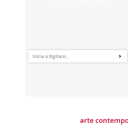
cercando e ti aiuterò a trovarlo sul
nostro portale.
PROFESSIONI
lla
Lavorare nella Space Economy
Numerose applicazioni e una filiera a forte traino
laziale rendono il settore estremamente
interessante
tore
arte contemp