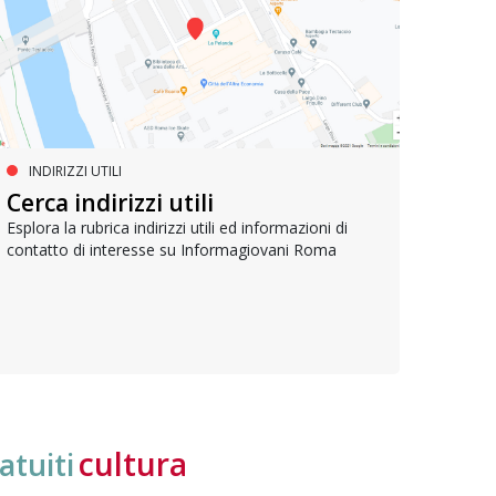
INDIRIZZI UTILI
SERVIZI SOCIALI E AI CITTADINI
PR
Inclusione e opportunità per
Cerca indirizzi utili
Le p
giovani con disabilità
com
Esplora la rubrica indirizzi utili ed informazioni di
contatto di interesse su Informagiovani Roma
Una bussola per orientarsi tra diritti consolidati e
Tutti 
nuove frontiere dell’inclusione, uno strumento
lavoro
pratico per conoscere le normative e cogliere
profes
opportunità di partecipazione attiva
cultura
atuiti