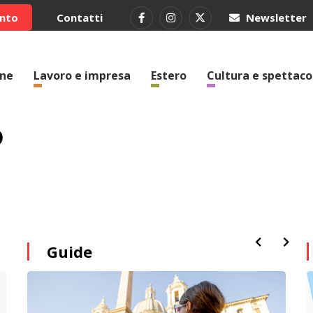
ento
Contatti
Newsletter
one
Lavoro e impresa
Estero
Cultura e spettaco
o
Guide