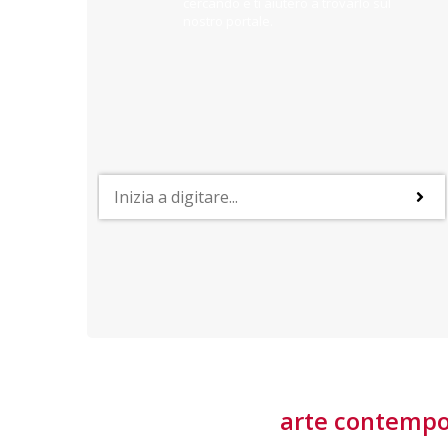
cercando e ti aiuterò a trovarlo sul
nostro portale.
PROFESSIONI
lla
Lavorare nella Space Economy
Numerose applicazioni e una filiera a forte traino
laziale rendono il settore estremamente
interessante
tore
arte contemp