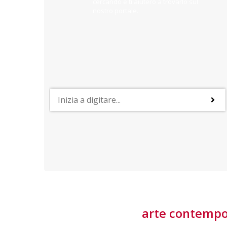
cercando e ti aiuterò a trovarlo sul
nostro portale.
PROFESSIONI
lla
Lavorare nella Space Economy
Numerose applicazioni e una filiera a forte traino
laziale rendono il settore estremamente
interessante
tore
arte contemp