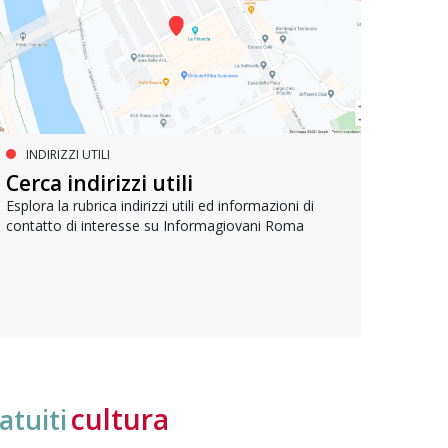
INDIRIZZI UTILI
SERVIZI SOCIALI E AI CITTADINI
PR
Inclusione e opportunità per
Cerca indirizzi utili
Le p
giovani con disabilità
com
Esplora la rubrica indirizzi utili ed informazioni di
contatto di interesse su Informagiovani Roma
Una bussola per orientarsi tra diritti consolidati e
Tutti 
nuove frontiere dell’inclusione, uno strumento
lavoro
pratico per conoscere le normative e cogliere
profes
opportunità di partecipazione attiva
cultura
atuiti