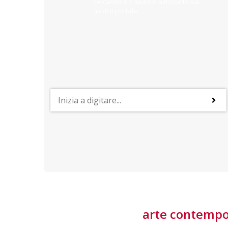
cercando e ti aiuterò a trovarlo sul
nostro portale.
PROFESSIONI
lla
Lavorare nella Space Economy
Numerose applicazioni e una filiera a forte traino
laziale rendono il settore estremamente
interessante
tore
arte contemp