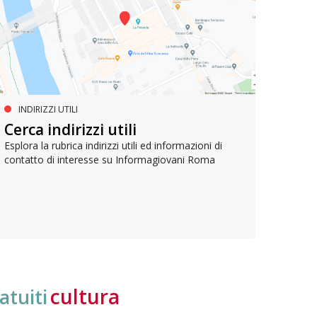
INDIRIZZI UTILI
SERVIZI SOCIALI E AI CITTADINI
PR
Inclusione e opportunità per
Cerca indirizzi utili
Le p
giovani con disabilità
com
Esplora la rubrica indirizzi utili ed informazioni di
contatto di interesse su Informagiovani Roma
Una bussola per orientarsi tra diritti consolidati e
Tutti 
nuove frontiere dell’inclusione, uno strumento
lavoro
pratico per conoscere le normative e cogliere
profes
opportunità di partecipazione attiva
cultura
atuiti