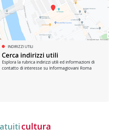
INDIRIZZI UTILI
SERVIZI SOCIALI E AI CITTADINI
PR
Inclusione e opportunità per
Cerca indirizzi utili
Le p
giovani con disabilità
com
Esplora la rubrica indirizzi utili ed informazioni di
contatto di interesse su Informagiovani Roma
Una bussola per orientarsi tra diritti consolidati e
Tutti 
nuove frontiere dell’inclusione, uno strumento
lavoro
pratico per conoscere le normative e cogliere
profes
opportunità di partecipazione attiva
cultura
atuiti