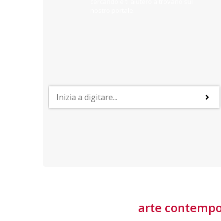
cercando e ti aiuterò a trovarlo sul
nostro portale.
PROFESSIONI
lla
Lavorare nella Space Economy
Numerose applicazioni e una filiera a forte traino
laziale rendono il settore estremamente
interessante
tore
arte contemp