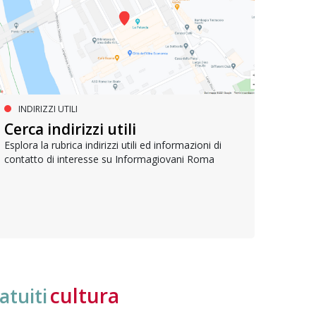
INDIRIZZI UTILI
SERVIZI SOCIALI E AI CITTADINI
PR
Inclusione e opportunità per
Cerca indirizzi utili
Le p
giovani con disabilità
com
Esplora la rubrica indirizzi utili ed informazioni di
contatto di interesse su Informagiovani Roma
Una bussola per orientarsi tra diritti consolidati e
Tutti 
nuove frontiere dell’inclusione, uno strumento
lavoro
pratico per conoscere le normative e cogliere
profes
opportunità di partecipazione attiva
cultura
atuiti