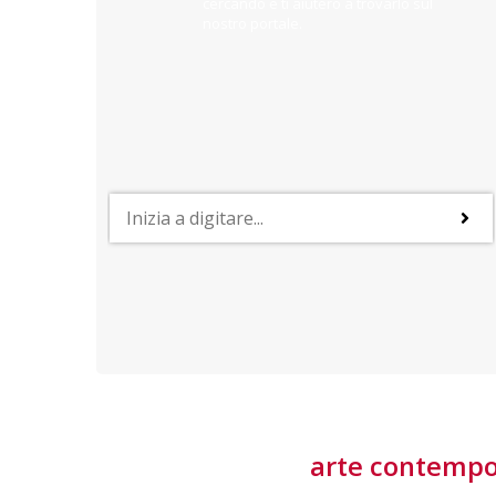
cercando e ti aiuterò a trovarlo sul
nostro portale.
PROFESSIONI
lla
Lavorare nella Space Economy
Numerose applicazioni e una filiera a forte traino
laziale rendono il settore estremamente
interessante
tore
arte contemp