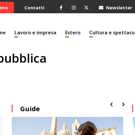
ento
Contatti
Newsletter
one
Lavoro e impresa
Estero
Cultura e spettaco
pubblica
Guide