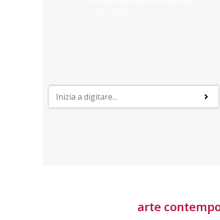
cercando e ti aiuterò a trovarlo sul
nostro portale.
PROFESSIONI
lla
Lavorare nella Space Economy
Numerose applicazioni e una filiera a forte traino
laziale rendono il settore estremamente
interessante
tore
arte contemp