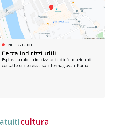
INDIRIZZI UTILI
SERVIZI SOCIALI E AI CITTADINI
PR
Inclusione e opportunità per
Cerca indirizzi utili
Le p
giovani con disabilità
com
Esplora la rubrica indirizzi utili ed informazioni di
contatto di interesse su Informagiovani Roma
Una bussola per orientarsi tra diritti consolidati e
Tutti 
nuove frontiere dell’inclusione, uno strumento
lavoro
pratico per conoscere le normative e cogliere
profes
opportunità di partecipazione attiva
cultura
atuiti