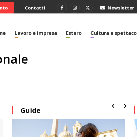
ento
Contatti
Newsletter
one
Lavoro e impresa
Estero
Cultura e spettaco
onale
Guide