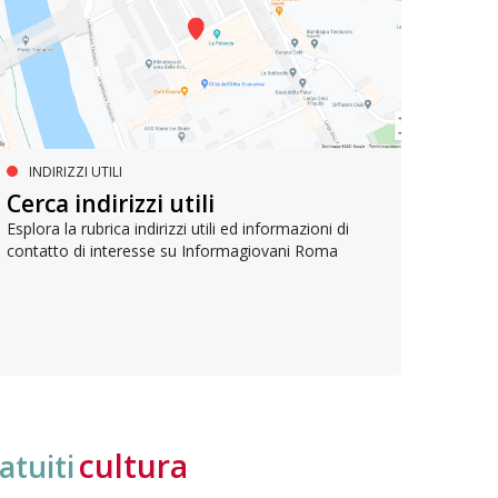
INDIRIZZI UTILI
SERVIZI SOCIALI E AI CITTADINI
PR
Inclusione e opportunità per
Cerca indirizzi utili
Le p
giovani con disabilità
com
Esplora la rubrica indirizzi utili ed informazioni di
contatto di interesse su Informagiovani Roma
Una bussola per orientarsi tra diritti consolidati e
Tutti 
nuove frontiere dell’inclusione, uno strumento
lavoro
pratico per conoscere le normative e cogliere
profes
opportunità di partecipazione attiva
cultura
atuiti