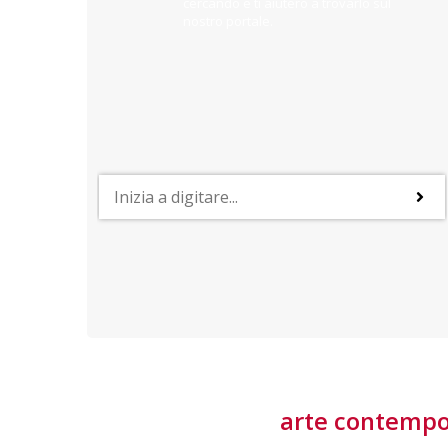
cercando e ti aiuterò a trovarlo sul
nostro portale.
PROFESSIONI
lla
Lavorare nella Space Economy
Numerose applicazioni e una filiera a forte traino
laziale rendono il settore estremamente
interessante
tore
arte contemp