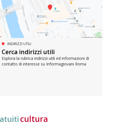
INDIRIZZI UTILI
SERVIZI SOCIALI E AI CITTADINI
PR
Inclusione e opportunità per
Cerca indirizzi utili
Le p
giovani con disabilità
com
Esplora la rubrica indirizzi utili ed informazioni di
contatto di interesse su Informagiovani Roma
Una bussola per orientarsi tra diritti consolidati e
Tutti 
nuove frontiere dell’inclusione, uno strumento
lavoro
pratico per conoscere le normative e cogliere
profes
opportunità di partecipazione attiva
cultura
atuiti