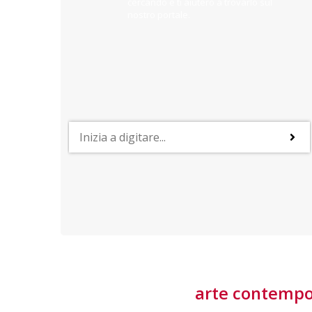
cercando e ti aiuterò a trovarlo sul
nostro portale.
PROFESSIONI
lla
Lavorare nella Space Economy
Numerose applicazioni e una filiera a forte traino
laziale rendono il settore estremamente
interessante
tore
arte contemp