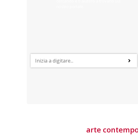
cercando e ti aiuterò a trovarlo sul
nostro portale.
PROFESSIONI
lla
Lavorare nella Space Economy
Numerose applicazioni e una filiera a forte traino
laziale rendono il settore estremamente
interessante
tore
arte contemp