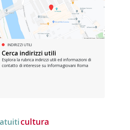
INDIRIZZI UTILI
SERVIZI SOCIALI E AI CITTADINI
PR
Inclusione e opportunità per
Cerca indirizzi utili
Le p
giovani con disabilità
com
Esplora la rubrica indirizzi utili ed informazioni di
contatto di interesse su Informagiovani Roma
Una bussola per orientarsi tra diritti consolidati e
Tutti 
nuove frontiere dell’inclusione, uno strumento
lavoro
pratico per conoscere le normative e cogliere
profes
opportunità di partecipazione attiva
cultura
atuiti