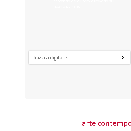
cercando e ti aiuterò a trovarlo sul
nostro portale.
PROFESSIONI
lla
Lavorare nella Space Economy
Numerose applicazioni e una filiera a forte traino
laziale rendono il settore estremamente
interessante
tore
arte contemp