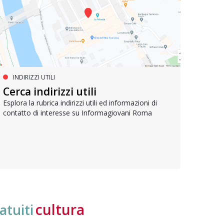
INDIRIZZI UTILI
SERVIZI SOCIALI E AI CITTADINI
PR
Inclusione e opportunità per
Cerca indirizzi utili
Le p
giovani con disabilità
com
Esplora la rubrica indirizzi utili ed informazioni di
contatto di interesse su Informagiovani Roma
Una bussola per orientarsi tra diritti consolidati e
Tutti 
nuove frontiere dell’inclusione, uno strumento
lavoro
pratico per conoscere le normative e cogliere
profes
opportunità di partecipazione attiva
cultura
atuiti