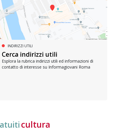
INDIRIZZI UTILI
SERVIZI SOCIALI E AI CITTADINI
PR
Inclusione e opportunità per
Cerca indirizzi utili
Le p
giovani con disabilità
com
Esplora la rubrica indirizzi utili ed informazioni di
contatto di interesse su Informagiovani Roma
Una bussola per orientarsi tra diritti consolidati e
Tutti 
nuove frontiere dell’inclusione, uno strumento
lavoro
pratico per conoscere le normative e cogliere
profes
opportunità di partecipazione attiva
cultura
atuiti