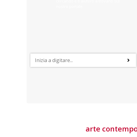
cercando e ti aiuterò a trovarlo sul
nostro portale.
PROFESSIONI
lla
Lavorare nella Space Economy
Numerose applicazioni e una filiera a forte traino
laziale rendono il settore estremamente
interessante
tore
arte contemp