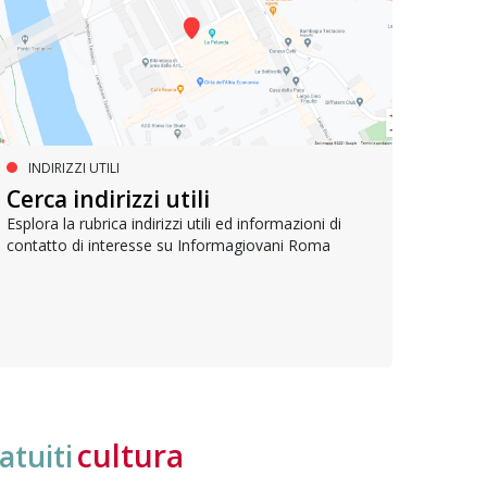
INDIRIZZI UTILI
SERVIZI SOCIALI E AI CITTADINI
PR
Inclusione e opportunità per
Cerca indirizzi utili
Le p
giovani con disabilità
com
Esplora la rubrica indirizzi utili ed informazioni di
contatto di interesse su Informagiovani Roma
Una bussola per orientarsi tra diritti consolidati e
Tutti 
nuove frontiere dell’inclusione, uno strumento
lavoro
pratico per conoscere le normative e cogliere
profes
opportunità di partecipazione attiva
cultura
atuiti