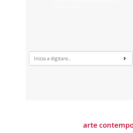
cercando e ti aiuterò a trovarlo sul
nostro portale.
PROFESSIONI
lla
Lavorare nella Space Economy
Numerose applicazioni e una filiera a forte traino
laziale rendono il settore estremamente
interessante
tore
arte contemp