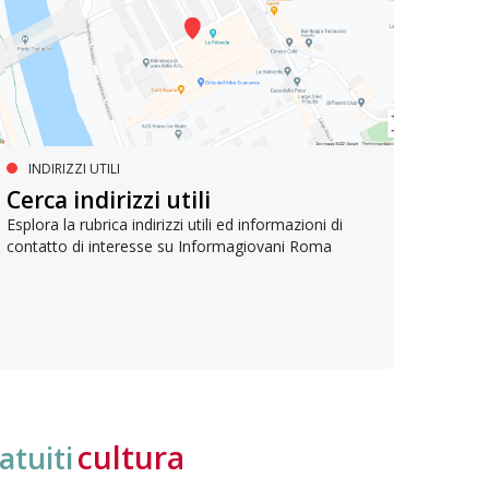
INDIRIZZI UTILI
SERVIZI SOCIALI E AI CITTADINI
PR
Inclusione e opportunità per
Cerca indirizzi utili
Le p
giovani con disabilità
com
Esplora la rubrica indirizzi utili ed informazioni di
contatto di interesse su Informagiovani Roma
Una bussola per orientarsi tra diritti consolidati e
Tutti 
nuove frontiere dell’inclusione, uno strumento
lavoro
pratico per conoscere le normative e cogliere
profes
opportunità di partecipazione attiva
cultura
atuiti