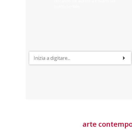
cercando e ti aiuterò a trovarlo sul
nostro portale.
PROFESSIONI
lla
Lavorare nella Space Economy
Numerose applicazioni e una filiera a forte traino
laziale rendono il settore estremamente
interessante
tore
arte contemp