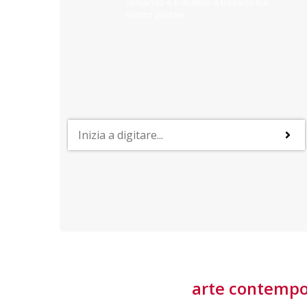
cercando e ti aiuterò a trovarlo sul
nostro portale.
PROFESSIONI
lla
Lavorare nella Space Economy
Numerose applicazioni e una filiera a forte traino
laziale rendono il settore estremamente
interessante
tore
arte contemp