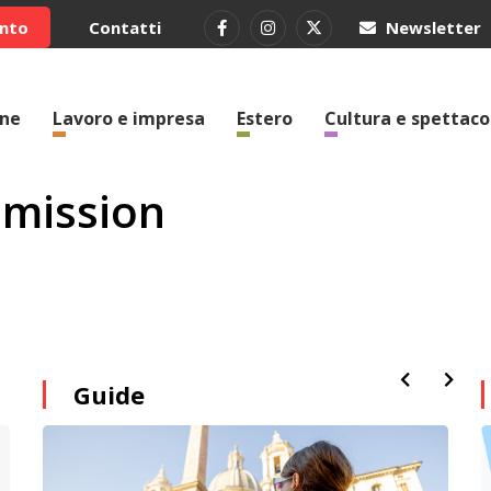
ento
Contatti
Newsletter
one
Lavoro e impresa
Estero
Cultura e spettaco
mmission
Guide