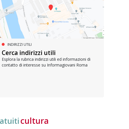
INDIRIZZI UTILI
SERVIZI SOCIALI E AI CITTADINI
PR
Inclusione e opportunità per
Cerca indirizzi utili
Le p
giovani con disabilità
com
Esplora la rubrica indirizzi utili ed informazioni di
contatto di interesse su Informagiovani Roma
Una bussola per orientarsi tra diritti consolidati e
Tutti 
nuove frontiere dell’inclusione, uno strumento
lavoro
pratico per conoscere le normative e cogliere
profes
opportunità di partecipazione attiva
cultura
atuiti