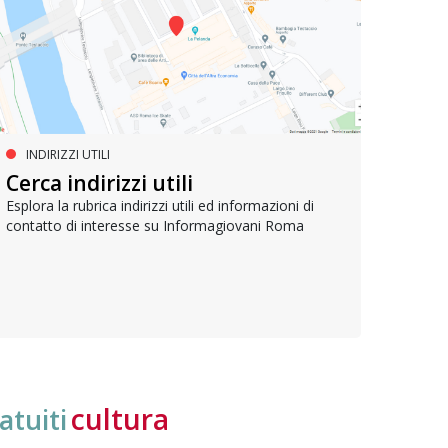
INDIRIZZI UTILI
SERVIZI SOCIALI E AI CITTADINI
PR
Inclusione e opportunità per
Cerca indirizzi utili
Le p
giovani con disabilità
com
Esplora la rubrica indirizzi utili ed informazioni di
contatto di interesse su Informagiovani Roma
Una bussola per orientarsi tra diritti consolidati e
Tutti 
nuove frontiere dell’inclusione, uno strumento
lavoro
pratico per conoscere le normative e cogliere
profes
opportunità di partecipazione attiva
cultura
atuiti