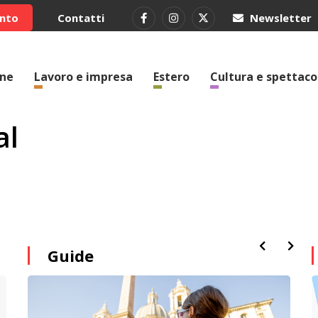
ento
Contatti
Newsletter
one
Lavoro e impresa
Estero
Cultura e spettaco
al
Guide