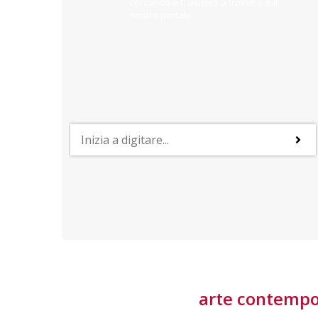
cercando e ti aiuterò a trovarlo sul
nostro portale.
PROFESSIONI
lla
Lavorare nella Space Economy
Numerose applicazioni e una filiera a forte traino
laziale rendono il settore estremamente
interessante
tore
arte contemp