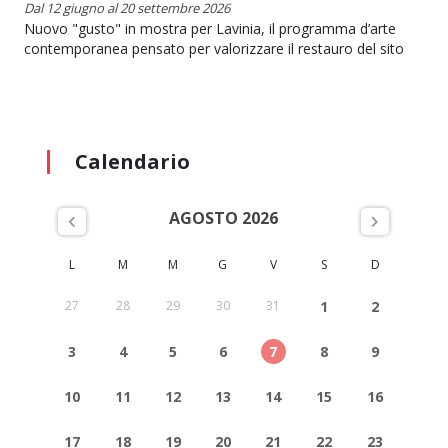
Dal 12 giugno al 20 settembre 2026
Nuovo "gusto" in mostra per Lavinia, il programma d’arte
contemporanea pensato per valorizzare il restauro del sito
Calendario
AGOSTO 2026
L
M
M
G
V
S
D
27
28
29
30
31
1
2
3
4
5
6
7
8
9
10
11
12
13
14
15
16
17
18
19
20
21
22
23