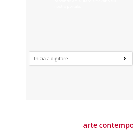
cercando e ti aiuterò a trovarlo sul
nostro portale.
PROFESSIONI
lla
Lavorare nella Space Economy
Numerose applicazioni e una filiera a forte traino
laziale rendono il settore estremamente
interessante
tore
arte contemp