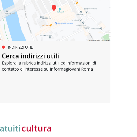
INDIRIZZI UTILI
SERVIZI SOCIALI E AI CITTADINI
PR
Inclusione e opportunità per
Cerca indirizzi utili
Le p
giovani con disabilità
com
Esplora la rubrica indirizzi utili ed informazioni di
contatto di interesse su Informagiovani Roma
Una bussola per orientarsi tra diritti consolidati e
Tutti 
nuove frontiere dell’inclusione, uno strumento
lavoro
pratico per conoscere le normative e cogliere
profes
opportunità di partecipazione attiva
cultura
atuiti