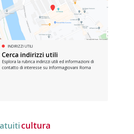
INDIRIZZI UTILI
SERVIZI SOCIALI E AI CITTADINI
PR
Inclusione e opportunità per
Cerca indirizzi utili
Le p
giovani con disabilità
com
Esplora la rubrica indirizzi utili ed informazioni di
contatto di interesse su Informagiovani Roma
Una bussola per orientarsi tra diritti consolidati e
Tutti 
nuove frontiere dell’inclusione, uno strumento
lavoro
pratico per conoscere le normative e cogliere
profes
opportunità di partecipazione attiva
cultura
atuiti