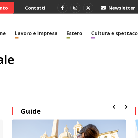
ento
Contatti
Newsletter
one
Lavoro e impresa
Estero
Cultura e spettaco
ale
Guide