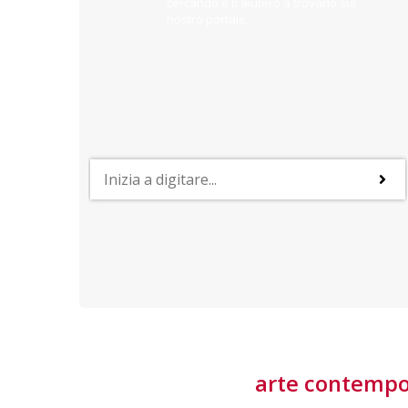
cercando e ti aiuterò a trovarlo sul
nostro portale.
PROFESSIONI
lla
Lavorare nella Space Economy
Numerose applicazioni e una filiera a forte traino
laziale rendono il settore estremamente
interessante
tore
arte contemp