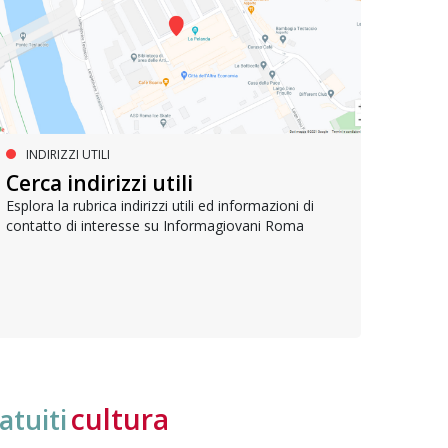
INDIRIZZI UTILI
SERVIZI SOCIALI E AI CITTADINI
PR
Inclusione e opportunità per
Cerca indirizzi utili
Le p
giovani con disabilità
com
Esplora la rubrica indirizzi utili ed informazioni di
contatto di interesse su Informagiovani Roma
Una bussola per orientarsi tra diritti consolidati e
Tutti 
nuove frontiere dell’inclusione, uno strumento
lavoro
pratico per conoscere le normative e cogliere
profes
opportunità di partecipazione attiva
cultura
atuiti