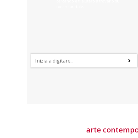
cercando e ti aiuterò a trovarlo sul
nostro portale.
PROFESSIONI
lla
Lavorare nella Space Economy
Numerose applicazioni e una filiera a forte traino
laziale rendono il settore estremamente
interessante
tore
arte contemp