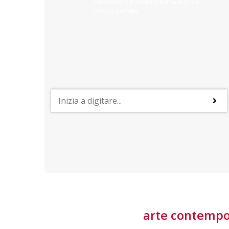
cercando e ti aiuterò a trovarlo sul
nostro portale.
PROFESSIONI
lla
Lavorare nella Space Economy
Numerose applicazioni e una filiera a forte traino
laziale rendono il settore estremamente
interessante
tore
arte contemp