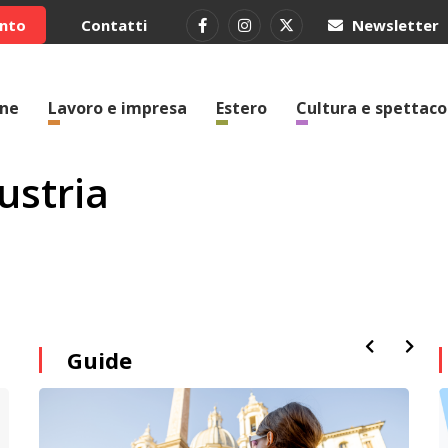
ento
Contatti
Newsletter
one
Lavoro e impresa
Estero
Cultura e spettaco
austria
Guide