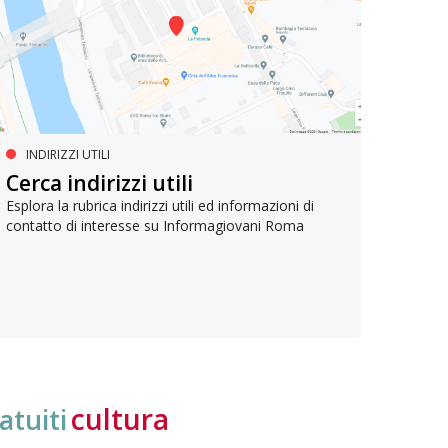
INDIRIZZI UTILI
SERVIZI SOCIALI E AI CITTADINI
PR
Inclusione e opportunità per
Cerca indirizzi utili
Le p
giovani con disabilità
com
Esplora la rubrica indirizzi utili ed informazioni di
contatto di interesse su Informagiovani Roma
Una bussola per orientarsi tra diritti consolidati e
Tutti 
nuove frontiere dell’inclusione, uno strumento
lavoro
pratico per conoscere le normative e cogliere
profes
opportunità di partecipazione attiva
cultura
atuiti