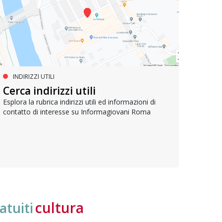
INDIRIZZI UTILI
SERVIZI SOCIALI E AI CITTADINI
PR
Inclusione e opportunità per
Cerca indirizzi utili
Le p
giovani con disabilità
com
Esplora la rubrica indirizzi utili ed informazioni di
contatto di interesse su Informagiovani Roma
Una bussola per orientarsi tra diritti consolidati e
Tutti 
nuove frontiere dell’inclusione, uno strumento
lavoro
pratico per conoscere le normative e cogliere
profes
opportunità di partecipazione attiva
cultura
atuiti