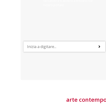
cercando e ti aiuterò a trovarlo sul
nostro portale.
PROFESSIONI
lla
Lavorare nella Space Economy
Numerose applicazioni e una filiera a forte traino
laziale rendono il settore estremamente
interessante
tore
arte contemp