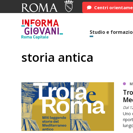
Centri orientam
Studio e formazi
storia antica
M
Tro
Med
Dal 1
Uno d
ripor
lungo