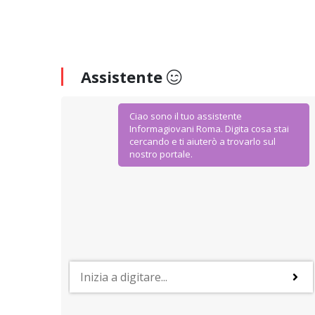
Assistente
Ciao sono il tuo assistente
Informagiovani Roma. Digita cosa stai
cercando e ti aiuterò a trovarlo sul
nostro portale.
AGEVOLAZIONI E SCONTI
IoStudio. La Carta dello Studente
Dal Ministero dell’Istruzione Università e Ricerca
agevolazioni ad hoc per gli studenti della scuola