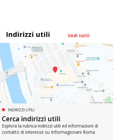
Indirizzi utili
Vedi tutti
INDIRIZZI UTILI
MUOVERSI A ROMA
AG
Cerca indirizzi utili
Metrebus annuale a 50 euro per
Bell
gli under 19
Esplora la rubrica indirizzi utili ed informazioni di
contatto di interesse su Informagiovani Roma
Un res
che si