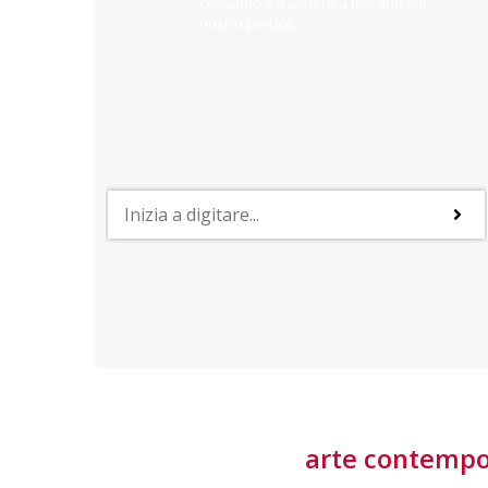
cercando e ti aiuterò a trovarlo sul
nostro portale.
PROFESSIONI
lla
Lavorare nella Space Economy
Numerose applicazioni e una filiera a forte traino
laziale rendono il settore estremamente
interessante
tore
arte contemp