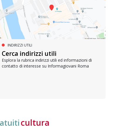
INDIRIZZI UTILI
SERVIZI SOCIALI E AI CITTADINI
PR
Inclusione e opportunità per
Cerca indirizzi utili
Le p
giovani con disabilità
com
Esplora la rubrica indirizzi utili ed informazioni di
contatto di interesse su Informagiovani Roma
Una bussola per orientarsi tra diritti consolidati e
Tutti 
nuove frontiere dell’inclusione, uno strumento
lavoro
pratico per conoscere le normative e cogliere
profes
opportunità di partecipazione attiva
cultura
atuiti