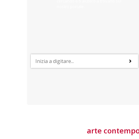
cercando e ti aiuterò a trovarlo sul
nostro portale.
PROFESSIONI
lla
Lavorare nella Space Economy
Numerose applicazioni e una filiera a forte traino
laziale rendono il settore estremamente
interessante
tore
arte contemp