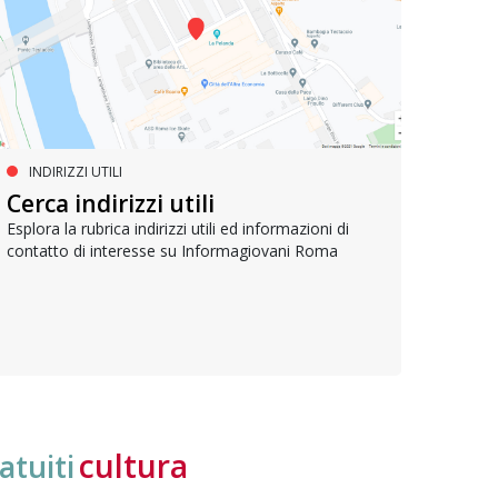
INDIRIZZI UTILI
SERVIZI SOCIALI E AI CITTADINI
PR
Inclusione e opportunità per
Cerca indirizzi utili
Le p
giovani con disabilità
com
Esplora la rubrica indirizzi utili ed informazioni di
contatto di interesse su Informagiovani Roma
Una bussola per orientarsi tra diritti consolidati e
Tutti 
nuove frontiere dell’inclusione, uno strumento
lavoro
pratico per conoscere le normative e cogliere
profes
opportunità di partecipazione attiva
cultura
atuiti