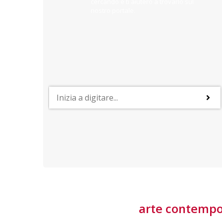
cercando e ti aiuterò a trovarlo sul
nostro portale.
PROFESSIONI
lla
Lavorare nella Space Economy
Numerose applicazioni e una filiera a forte traino
laziale rendono il settore estremamente
interessante
tore
arte contemp