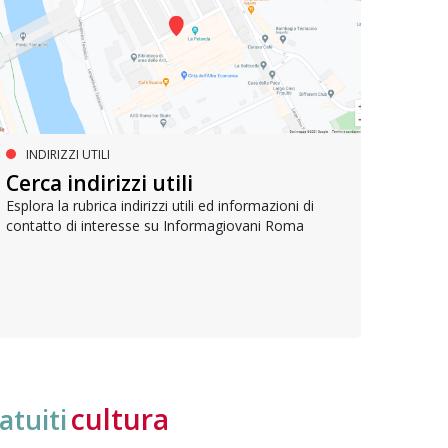
INDIRIZZI UTILI
SERVIZI SOCIALI E AI CITTADINI
PR
Inclusione e opportunità per
Cerca indirizzi utili
Le p
giovani con disabilità
com
Esplora la rubrica indirizzi utili ed informazioni di
contatto di interesse su Informagiovani Roma
Una bussola per orientarsi tra diritti consolidati e
Tutti 
nuove frontiere dell’inclusione, uno strumento
lavoro
pratico per conoscere le normative e cogliere
profes
opportunità di partecipazione attiva
cultura
atuiti