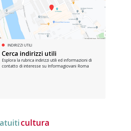
INDIRIZZI UTILI
SERVIZI SOCIALI E AI CITTADINI
PR
Inclusione e opportunità per
Cerca indirizzi utili
Le p
giovani con disabilità
com
Esplora la rubrica indirizzi utili ed informazioni di
contatto di interesse su Informagiovani Roma
Una bussola per orientarsi tra diritti consolidati e
Tutti 
nuove frontiere dell’inclusione, uno strumento
lavoro
pratico per conoscere le normative e cogliere
profes
opportunità di partecipazione attiva
cultura
atuiti