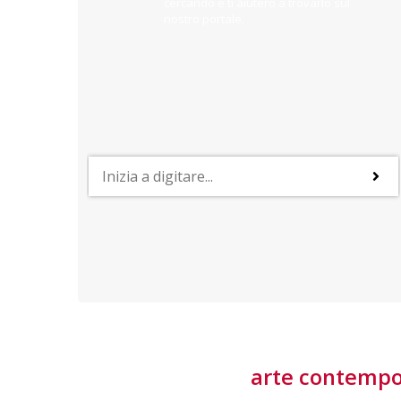
cercando e ti aiuterò a trovarlo sul
nostro portale.
PROFESSIONI
lla
Lavorare nella Space Economy
Numerose applicazioni e una filiera a forte traino
laziale rendono il settore estremamente
interessante
tore
arte contemp