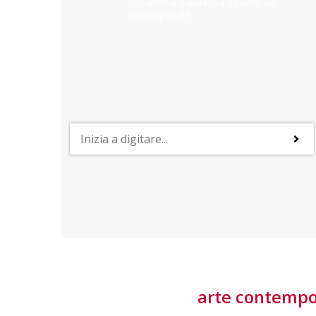
cercando e ti aiuterò a trovarlo sul
nostro portale.
PROFESSIONI
lla
Lavorare nella Space Economy
Numerose applicazioni e una filiera a forte traino
laziale rendono il settore estremamente
interessante
tore
arte contemp