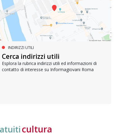
INDIRIZZI UTILI
SERVIZI SOCIALI E AI CITTADINI
PR
Inclusione e opportunità per
Cerca indirizzi utili
Le p
giovani con disabilità
com
Esplora la rubrica indirizzi utili ed informazioni di
contatto di interesse su Informagiovani Roma
Una bussola per orientarsi tra diritti consolidati e
Tutti 
nuove frontiere dell’inclusione, uno strumento
lavoro
pratico per conoscere le normative e cogliere
profes
opportunità di partecipazione attiva
cultura
atuiti